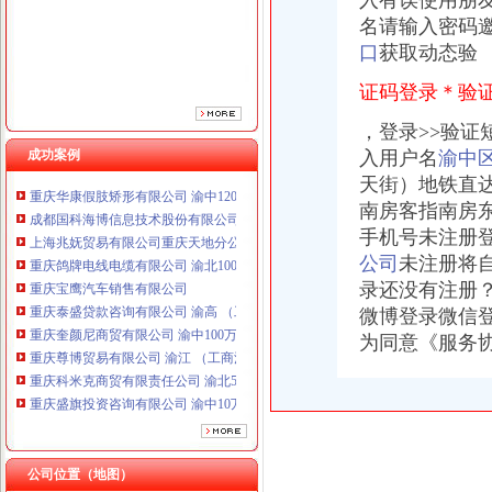
入有误使用朋
重庆宝鹰汽车销售有限公司
名请输入密码
重庆泰盛贷款咨询有限公司 渝高 （工商注册）
口
获取动态验
重庆奎颜尼商贸有限公司 渝中100万 （工商注册）
重庆尊博贸易有限公司 渝江 （工商注册）
证码登录＊验
重庆科米克商贸有限责任公司 渝北50万 （工商注册）
，登录>>验证
重庆盛旗投资咨询有限公司 渝中10万 （工商注册）
成功案例
重庆安赐商贸有限公司 渝江10万 （工商注册）
入用户名
渝中
重庆华康假肢矫形有限公司 渝中120万 （增资）
天街）地铁直达
成都国科海博信息技术股份有限公司重庆分公司 渝江 （工商注册）
南房客指南房
上海兆妩贸易有限公司重庆天地分公司 渝中 （工商注册）
手机号未注册
重庆鸽牌电线电缆有限公司 渝北10010万 (进出口权)
公司
未注册将
重庆宝鹰汽车销售有限公司
录还没有注册
重庆泰盛贷款咨询有限公司 渝高 （工商注册）
微博登录微信
重庆奎颜尼商贸有限公司 渝中100万 （工商注册）
重庆尊博贸易有限公司 渝江 （工商注册）
为同意《服务
重庆科米克商贸有限责任公司 渝北50万 （工商注册）
重庆盛旗投资咨询有限公司 渝中10万 （工商注册）
重庆安赐商贸有限公司 渝江10万 （工商注册）
重庆华康假肢矫形有限公司 渝中120万 （增资）
成都国科海博信息技术股份有限公司重庆分公司 渝江 （工商注册）
公司位置（地图）
上海兆妩贸易有限公司重庆天地分公司 渝中 （工商注册）