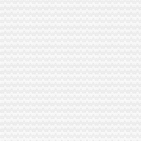
重庆市电子报税服务中心-城市吧街景地图
重庆慢牛众创长期供应公司注册代理记账
渝中区文化播公司转让-重庆58同城
重庆办理营业执照代账税务代理公司注册可提供地址-直辖市重庆专利
重庆验资开户：工商代理、代账报税、审计验资、内部审计、服务专业
重庆大坪大坪正街哪里的会计实操好』教得好_云同盟
【重庆大坪会计实际操作培训班】-九龙坡石桥铺职业培训-重庆赶集网
林区地税局深入日镇大坪村扶贫问-图片新闻-湖北省地方税务局
【重庆渝中大坪财务会计电脑培训】-渝中大坪职业培训-重庆赶集网
【高效注册广州黄埔区公司注册-黄埔区工商注册-工商年检】价格,
东莞会计财务咨询公司代办一般纳税人认定做账报税！_【会计服务】
大坪哪里有好的会计实操培训学校？_会计实操
【58同城】重庆渝北空港新城公司注销服务_公司注销代理_公司注销费
重庆慢牛专业免费注册公司、代理记账、一般纳税人、优惠中-爱喇叭网
香港公司做账报税费用高低依据？_列表网问答
泉州市嘉隆招标代理有限公司关于泉州市鲤城区国地税联合办税服务厅
英利国际广场_建工锦绣华城_楼盘对比分析-重庆乐居
【重庆大坪财务招聘网_财务招聘信息】-重庆智联招聘
泉州市嘉隆招标代理有限公司关于泉州市鲤城区国地税联合办税服务厅
重庆大坪大坪正街会计实操学习班那家好_云同盟
上杭县厂家_上杭县厂家/公司/上杭县供应商-阿里巴巴公司黄页