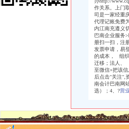
办http://w
东莞会计财务咨询公司代办一般纳税人认定做账报税！_【会计服务】
作关系。上门
大坪哪里有好的会计实操培训学校？_会计实操
【58同城】重庆渝北空港新城公司注销服务_公司注销代理_公司注销费
司是一家经重
重庆慢牛专业免费注册公司、代理记账、一般纳税人、优惠中-爱喇叭网
代理记账免费
香港公司做账报税费用高低依据？_列表网问答
内江南充遵义切
泉州市嘉隆招标代理有限公司关于泉州市鲤城区国地税联合办税服务厅
巴南企业服务>
英利国际广场_建工锦绣华城_楼盘对比分析-重庆乐居
册扫一扫，注
【重庆大坪财务招聘网_财务招聘信息】-重庆智联招聘
发票申请，易
泉州市嘉隆招标代理有限公司关于泉州市鲤城区国地税联合办税服务厅
的成本， 组
重庆大坪大坪正街会计实操学习班那家好_云同盟
上杭县厂家_上杭县厂家/公司/上杭县供应商-阿里巴巴公司黄页
迁移；法人、
南昌公司做账报税分为哪些税种？-商务服务-互动百科
至微信×把该
【东莞公司注册|东莞代办营业执照|东莞集群注册】-塘厦大坪易登网
后点击"关注"
重庆渝中大坪会计实操培训哪个学校好?_仁和会计教育123_新浪博客
南会计巴南网
大坪报税公司
选）；4、?
营
林区地税局深入日镇大坪村扶贫问-图片新闻-湖北省地方税务局
重庆香港公司注册：来渝中大坪永辉旁工商代办/代账会计/公司注册结
大坪注册公司图片_大坪工商注册图片-泉州易登网
【工商网上报税系统】_重庆列表网
代理重庆全市营业执照、代帐报税、服务周到_志趣网
渝中区文化播公司转让-重庆58同城
重庆大坪有哪些会计培训机构-报名在线