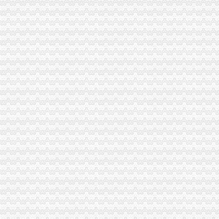
南昌公司做账报税分为哪些税种？-商务服务-互动百科
【东莞公司注册|东莞代办营业执照|东莞集群注册】-塘厦大坪易登网
重庆渝中大坪会计实操培训哪个学校好?_仁和会计教育123_新浪博客