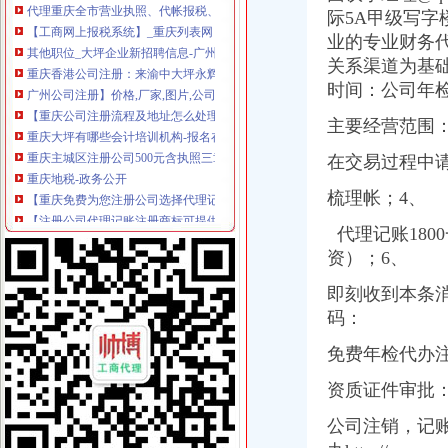
【工商网上报税系统】_重庆列表网
际5A甲级写字
其他职位_大坪企业新招聘信息-广州58同城
业的专业财务
重庆香港公司注册：来渝中大坪永辉旁工商代办/代账会计/公司注册结
关系渠道为基
广州公司注册】价格,厂家,图片,公司注册、年检、变更,广州大
时间：公司年
【重庆公司注册流程及地址怎么处理】价格,厂家,公司注册服务-搜
重庆大坪有哪些会计培训机构-报名在线
主要经营范围
重庆主城区注册公司500元含执照三章注册地址一_志趣网
在交易过程中
重庆地税-政务公开
【重庆免费为您注册公司选择代理记账免费为您注册公司】-巴南巴南
梳理帐；4、
【注册公司代理记账注册商标可提供地址】-南岸南岸周边易登网
重庆工商代办之注册公司为何要记账报税？-爱喇叭网
代理记账180
重庆市电子报税服务中心-城市吧街景地图
资）；6、
重庆慢牛众创长期供应公司注册代理记账
渝中区文化播公司转让-重庆58同城
即刻收到本条
重庆办理营业执照代账税务代理公司注册可提供地址-直辖市重庆专利
码：
重庆验资开户：工商代理、代账报税、审计验资、内部审计、服务专业
重庆大坪大坪正街哪里的会计实操好』教得好_云同盟
免费年检代办
【重庆大坪会计实际操作培训班】-九龙坡石桥铺职业培训-重庆赶集网
资质证件审批
林区地税局深入日镇大坪村扶贫问-图片新闻-湖北省地方税务局
【重庆渝中大坪财务会计电脑培训】-渝中大坪职业培训-重庆赶集网
公司注销，记
【高效注册广州黄埔区公司注册-黄埔区工商注册-工商年检】价格,