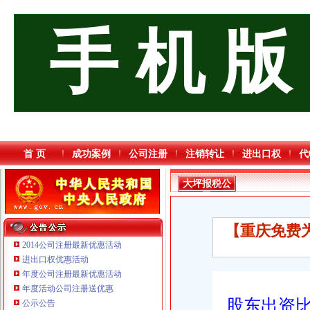
手 机 版
首 页
成功案例
公司注册
注销转让
进出口权
代
大坪报税公
司
【重庆免费
2014公司注册最新优惠活动
进出口权优惠活动
年度公司注册最新优惠活动
年度活动公司注册送优惠
重庆鸽牌电线电缆有限公司 渝北10010万 (进出口权)
股东出资
公示公告
重庆宝鹰汽车销售有限公司