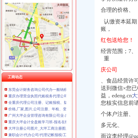
合理的价格、
认缴资本延期
大坪报税公司
账，
林区地税局深入日镇大坪村扶贫问-图片新闻-湖北省地方税务局
重庆香港公司注册：来渝中大坪永辉旁工商代办/代账会计/公司注册结
红包送给您！
大坪注册公司图片_大坪工商注册图片-泉州易登网
经营范围；7、
【工商网上报税系统】_重庆列表网
重
代理重庆全市营业执照、代帐报税、服务周到_志趣网
渝中区文化播公司转让-重庆58同城
庆公司
重庆大坪有哪些会计培训机构-报名在线
工商动态
广州公司注册】价格,厂家,图片,公司注册、年检、变更,广州大
、
食品经营许
东莞会计财务咨询公司代办一般纳税人认定做账报税！_【会计服务】
送到微信×您
重庆办理营业执照代账税务代理公司注册可提供地址-直辖市重庆专利
益，
edeng.cn
大
全重庆代理公司注册、记账报税、疑难解决为您省钱省心_志趣网
您核实信息前
价格,厂家,图片,公司注册、年检、变更,广州大坪企业管理有限
广州大坪企业管理咨询有限公司业-广州58同城
个体户注册、
重庆大坪会计全盘账学习班-报名在线
大坪注册公司图片_大坪工商注册图片-泉州易登网
多元化、
兼职会计/代办公司/代理记帐报税/工商营业执照-邵58同城
面议李经理@qq
代理重庆全市营业执照、代帐报税、服务周到_志趣网