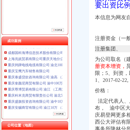
要出资比例
重庆泰盛贷款咨询有限公司 渝高 （工商注册）
重庆奎颜尼商贸有限公司 渝中100万 （工商注册）
重庆尊博贸易有限公司 渝江 （工商注册）
本信息为网友
重庆科米克商贸有限责任公司 渝北50万 （工商注册）
重庆盛旗投资咨询有限公司 渝中10万 （工商注册）
重庆安赐商贸有限公司 渝江10万 （工商注册）
注册资金（一
成功案例
重庆华康假肢矫形有限公司 渝中120万 （增资）
成都国科海博信息技术股份有限公司重庆分公司 渝江 （工商注册）
注册集团、
上海兆妩贸易有限公司重庆天地分公司 渝中 （工商注册）
为公司取名（
重庆鸽牌电线电缆有限公司 渝北10010万 (进出口权)
重庆宝鹰汽车销售有限公司
册资本增资，
重庆泰盛贷款咨询有限公司 渝高 （工商注册）
限；5、到资
重庆奎颜尼商贸有限公司 渝中100万 （工商注册）
1、2017-02-22,
重庆尊博贸易有限公司 渝江 （工商注册）
重庆科米克商贸有限责任公司 渝北50万 （工商注册）
价格：
重庆盛旗投资咨询有限公司 渝中10万 （工商注册）
法定代表人、
重庆安赐商贸有限公司 渝江10万 （工商注册）
布， 渝中区大
重庆华康假肢矫形有限公司 渝中120万 （增资）
成都国科海博信息技术股份有限公司重庆分公司 渝江 （工商注册）
庆易登网更多
上海兆妩贸易有限公司重庆天地分公司 渝中 （工商注册）
西公大评估有
公司位置（地图）
事务所隆林分所