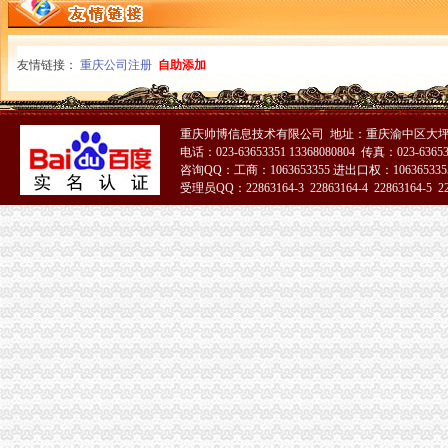
广州公司注册】价格,厂家,图片,公司注册、年检、变更,广州大
东莞会计财务咨询公司代办一般纳税人认定做账报税！_【会计服务】
重庆办理营业执照代账税务代理公司注册可提供地址-直辖市重庆专利
友情链接：
重庆公司注册
自助添加
全重庆代理公司注册、记账报税、疑难解决为您省钱省心_志趣网
价格,厂家,图片,公司注册、年检、变更,广州大坪企业管理有限
广州大坪企业管理咨询有限公司业-广州58同城
重庆帅博信息技术有限公司 地址：重庆渝中区大坪
重庆大坪会计全盘账学习班-报名在线
电话：023-63653351 13368080804 传真：023-6365
大坪注册公司图片_大坪工商注册图片-泉州易登网
咨询QQ：工商：1063653355 进出口权：1063653355
兼职会计/代办公司/代理记帐报税/工商营业执照-邵58同城
受理员QQ：22863164-3 22863164-4 22863164-5 228
代理重庆全市营业执照、代帐报税、服务周到_志趣网
51La
【工商网上报税系统】_重庆列表网
其他职位_大坪企业新招聘信息-广州58同城
重庆香港公司注册：来渝中大坪永辉旁工商代办/代账会计/公司注册结
广州公司注册】价格,厂家,图片,公司注册、年检、变更,广州大
【重庆公司注册流程及地址怎么处理】价格,厂家,公司注册服务-搜
重庆大坪有哪些会计培训机构-报名在线
重庆主城区注册公司500元含执照三章注册地址一_志趣网
重庆地税-政务公开
【重庆免费为您注册公司选择代理记账免费为您注册公司】-巴南巴南
【注册公司代理记账注册商标可提供地址】-南岸南岸周边易登网
重庆工商代办之注册公司为何要记账报税？-爱喇叭网