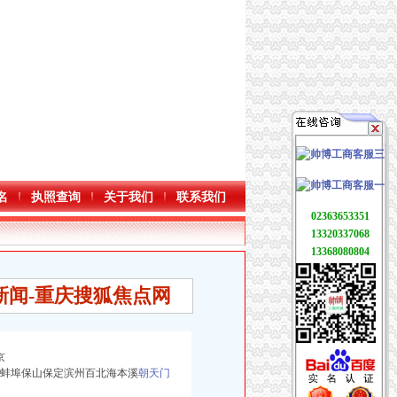
名
执照查询
关于我们
联系我们
02363653351
13320337068
13368080804
新闻-重庆搜狐焦点网
京
宿州毕节蚌埠保山保定滨州百北海本溪
朝天门