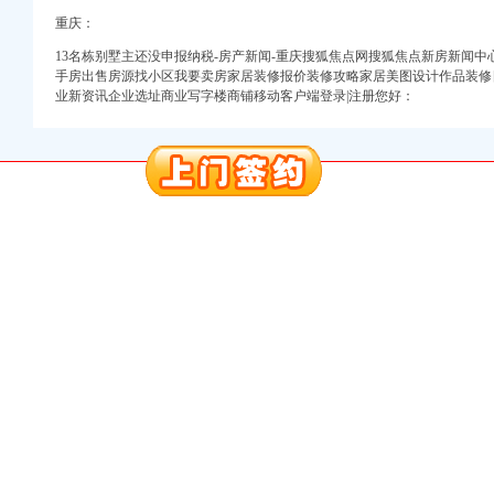
重庆：
13名栋别墅主还没申报纳税-房产新闻-重庆搜狐焦点网搜狐焦点新房新闻
册）
手房出售房源找小区我要卖房家居装修报价装修攻略家居美图设计作品装修
业新资讯企业选址商业写字楼商铺移动客户端登录|注册您好：
注册）
册）
）
 渝江 （工商注册）
工商注册）
口权)
册）
注册）
册）
）
 渝江 （工商注册）
工商注册）