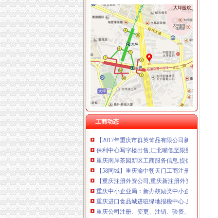
朝天门报税公司
重庆进口食品城进驻绿地报税中心-房产新闻-
重庆：13名栋别墅主还没申报纳税-房产新闻-
男子一人开131家公司光领发票不纳税虚开发票
泉港惠安会计证培训泉港惠安外帐会计培训西湖
【58同城】重庆渝中朝天门工商注册_公司注册
重庆中小企业局：新办鼓励类中小企业可享2年
【58同城】重庆专业出具审计报告
工商动态
【2017年重庆市群英饰品有限公司新招聘信息_
保利中心写字楼出售,江北嘴低至限量6套小88
重庆南岸茶园新区工商服务信息,提供新重庆南
【58同城】重庆渝中朝天门工商注册_公司注册
【重庆注册外资公司,重庆新注册外资公司信息
重庆中小企业局：新办鼓励类中小企业可享2年
重庆进口食品城进驻绿地报税中心-房产新闻-
重庆公司注册、变更、注销、验资、财务记账一
【2017年重庆市群英饰品有限公司新招聘信息_