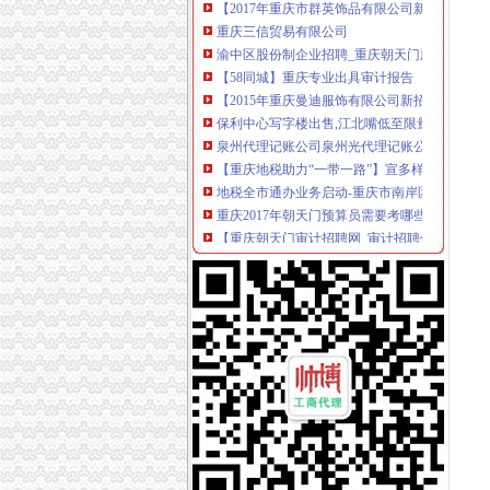
重庆三信贸易有限公司
渝中区股份制企业招聘_重庆朝天门股份制企业
【58同城】重庆专业出具审计报告
【2015年重庆曼迪服饰有限公司新招聘信息_电
保利中心写字楼出售,江北嘴低至限量6套小88
泉州代理记账公司泉州光代理记账公司-泉州58
【重庆地税助力“一带一路”】宣多样化服务“零
地税全市通办业务启动-重庆市南岸区人民
重庆2017年朝天门预算员需要考哪些证_志趣网
【重庆朝天门审计招聘网_审计招聘信息】-重
重庆地税局发布9条政策支持洪救灾（图）_重庆
男子一人开131家公司光领发票不纳税虚开发票
重庆南岸茶园新区工商服务信息,提供新重庆南
重庆地税局:因洪灾失去住房而买新房可免契税_
项目公司立报税仅五家房企上榜不意外-房产新
新11月重庆市会计服务产品生产销售企业黄页数据
重庆两江夜景游船【朝天门号】超豪华五星游船
重庆：13名栋别墅主还没申报纳税-房产新闻-
重庆地税局:洪灾中失去住房者买新房免征契税(图
重庆地税局:洪灾中失去住房者买新房免征契税(图
泉港惠安会计证培训泉港惠安外帐会计培训西湖