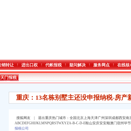
注销转让
进出口权
代帐报税
疑问解决
服务网点
在线核
朝天门报税
公司
重庆：13名栋别墅主还没申报纳税-房产
搜狐网友 | 退出重庆热门城市：全国北京上海天津广州深圳成都西安南
ABCDEFGHIJKLMNPQRSTWXYZA-B-C-D-E鞍山安庆安安顺澳门
口权)
报税公司