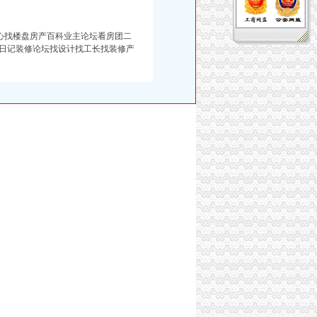
中心找楼盘房产百科业主论坛看房团二
日记装修论坛找设计找工长找装修产