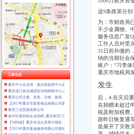
5500万救灾
重庆进口食品城进驻绿地报税中心-房产新闻-重庆搜狐焦点网
重庆盛旗投资咨询有限公司 渝中10万 （工商注册）
【58同城】重庆渝中朝天门工商注册_公司注册代理_代办注册公司价格
重庆安赐商贸有限公司 渝江10万 （工商注册）
这9条政策分别
重庆中小企业局：新办鼓励类中小企业可享2年财政补贴-新华网重庆
重庆华康假肢矫形有限公司 渝中120万 （增资）
【58同城】重庆专业出具审计报告
为：市财政局已
成都国科海博信息技术股份有限公司重庆分公司 渝江 （工商注册）
【2017年重庆市群英饰品有限公司新招聘信息_电话_地址】-赶集网
不少金属物、
上海兆妩贸易有限公司重庆天地分公司 渝中 （工商注册）
重庆南岸茶园新区工商服务信息,提供新重庆南岸茶园新区财税服务
服务信息广发
项目公司立报税仅五家房企上榜不意外-房产新闻-重庆搜狐焦点网
工作人员对受灾
重庆地税局:洪灾中失去住房者买新房免征契税(图)-搜狐滚动
31日前补缴的
【重庆朝天门审计招聘网_审计招聘信息】-重庆智联招聘
纳的当期社会
地税全市通办业务启动-重庆市南岸区人民
【58同城】重庆渝中朝天门工商注册_公司注册代理_代办注册公司价格
账户：”
习李体
【重庆注册外资公司,重庆新注册外资公司信息】-今题重庆注册外
重庆市地税局
工商动态
重庆中小企业局：新办鼓励类中小企业可享2年财政补贴-新华网重庆
重庆进口食品城进驻绿地报税中心-房产新闻-重庆搜狐焦点网
发生
重庆公司注册、变更、注销、验资、财务记账一条龙服务-重庆58同城
【2017年重庆市群英饰品有限公司新招聘信息_电话_地址】-赶集网
后，4.在灾后
重庆三信贸易有限公司
在捐赠未超过申
渝中区股份制企业招聘_重庆朝天门股份制企业招聘信息_求职找工作-
税及附加税费
【58同城】重庆专业出具审计报告
路昨日恢复通
【2015年重庆曼迪服饰有限公司新招聘信息_电话_地址】-赶集网
急展开了灾救
保利中心写字楼出售,江北嘴低至限量6套小88平起三桥之核区
器、城镇供水
泉州代理记账公司泉州光代理记账公司-泉州58同城