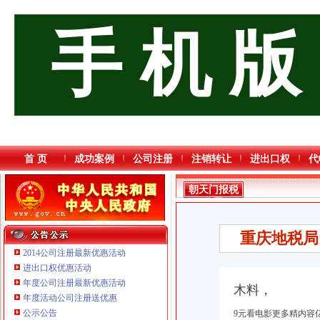
手 机 版
首 页
成功案例
公司注册
注销转让
进出口权
代
朝天门报税
公司
重庆地税局
2014公司注册最新优惠活动
进出口权优惠活动
年度公司注册最新优惠活动
木料，
年度活动公司注册送优惠
公示公告
9元看电影更多精内容