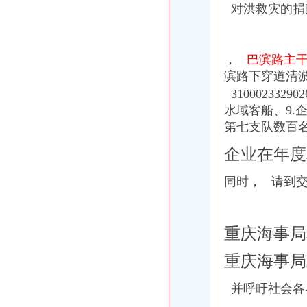
【重庆朝天门审计招聘网_审计招聘信息】-重庆智联招聘
对洪救灾的捐
重庆地税局发布9条政策支持洪救灾（图）_重庆频道_凤凰网
男子一人开131家公司光领发票不纳税虚开发票1亿多元-新华网重庆
重庆南岸茶园新区工商服务信息,提供新重庆南岸茶园新区财税服务
，
巴滨路主干
重庆地税局:因洪灾失去住房而买新房可免契税_新闻_腾讯网
滨路下穿道清
项目公司立报税仅五家房企上榜不意外-房产新闻-重庆搜狐焦点网
新11月重庆市会计服务产品生产销售企业黄页数据库.xls-企业管理资
3100023329
重庆两江夜景游船【朝天门号】超豪华五星游船_欣欣旅游网
水域客船、9.
重庆：13名栋别墅主还没申报纳税-房产新闻-重庆搜狐焦点网
第七支队数百
重庆地税局:洪灾中失去住房者买新房免征契税(图)-搜狐滚动
重庆地税局:洪灾中失去住房者买新房免征契税(图)-搜狐滚动
企业在年度
泉港惠安会计证培训泉港惠安外帐会计培训西湖光会计代理-家教/
晋江石狮外账会计培训晋江石狮外帐培训西湖光会计代理-久久信息网
同时， 请到
重庆海事局
重庆海事局
并呼吁社会各