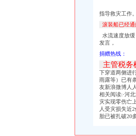
指导救灾工作
滚装船已经通
水流速度放缓
发言，
捐赠热线：
主管税务
下穿道两侧进
雨露等）已有
友新浪微博人人
相关阅读:·河北
灾实现零伤亡上万
人受灾损失近2亿2
胎已被扎破20