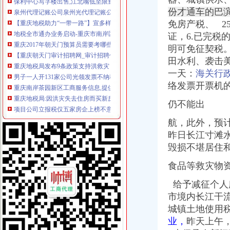
【重庆地税助力“一带一路”】宣多样化服务“零距离”重庆地税助
份才通车的巴
地税全市通办业务启动-重庆市南岸区人民
免房产税、
2
重庆2017年朝天门预算员需要考哪些证_志趣网
证，
6.已完税
【重庆朝天门审计招聘网_审计招聘信息】-重庆智联招聘
明可免征契税
重庆地税局发布9条政策支持洪救灾（图）_重庆频道_凤凰网
田水利、袭击
男子一人开131家公司光领发票不纳税虚开发票1亿多元-新华网重庆
一天：
海关行
重庆南岸茶园新区工商服务信息,提供新重庆南岸茶园新区财税服务
络发票开票机
重庆地税局:因洪灾失去住房而买新房可免契税_新闻_腾讯网
项目公司立报税仅五家房企上榜不意外-房产新闻-重庆搜狐焦点网
仍不能出
新11月重庆市会计服务产品生产销售企业黄页数据库.xls-企业管理资
重庆两江夜景游船【朝天门号】超豪华五星游船_欣欣旅游网
航，此外，预
重庆：13名栋别墅主还没申报纳税-房产新闻-重庆搜狐焦点网
昨日长江寸滩水
重庆地税局:洪灾中失去住房者买新房免征契税(图)-搜狐滚动
毁损不堪居住
重庆地税局:洪灾中失去住房者买新房免征契税(图)-搜狐滚动
泉港惠安会计证培训泉港惠安外帐会计培训西湖光会计代理-家教/
食品等救灾物
晋江石狮外账会计培训晋江石狮外帐培训西湖光会计代理-久久信息网
朝天门报税公司
给予减征个人
重庆进口食品城进驻绿地报税中心-房产新闻-重庆搜狐焦点网
市境内长江干流
【58同城】重庆渝中朝天门工商注册_公司注册代理_代办注册公司价格
城镇土地使用
重庆中小企业局：新办鼓励类中小企业可享2年财政补贴-新华网重庆
业，
昨天上午
【58同城】重庆专业出具审计报告