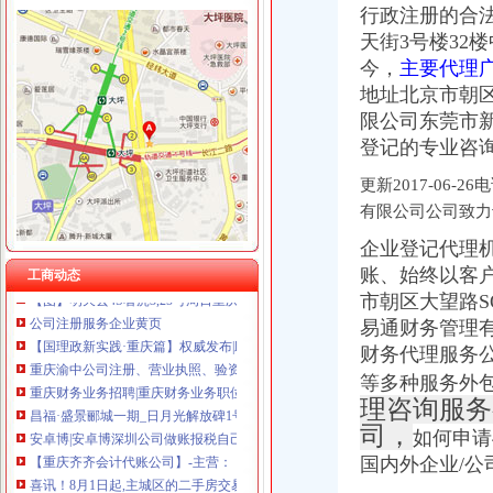
行政注册的合法
天街3号楼32
今，
主要代理
渝中区报税公司
地址北京市朝区
【重庆齐齐会计代账公司】-主营：
限公司东莞市
安卓博|安卓博深圳公司做账报税自己可以操作吗_比网vita
登记的专业咨
北京东方汇才国际文化交流有限公司招聘注册代理人_校园招聘
重庆渝中区七星岗智胜机电仪表-格子网店
更新2017-06
喜讯！8月1日起,主城区的二手房交易税收业务可以网上申请了！-民
有限公司公司致力
代理记账和兼职会计区别.docx
企业登记代理
权威发布|助推自贸区建设,重庆主城各区大招频出_新闻中心_中国网
【图】明天去4S看虎3,25号周日重庆有2小时团购,有些小疑问请教_
账、始终以客户
工商动态
公司注册服务企业黄页
市朝区大望路S
【国理政新实践·重庆篇】权威发布|助推自贸区建设,重庆主城各区
易通财务管理
重庆渝中公司注册、营业执照、验资、记帐报税等服务_重庆渝中区工
财务代理服务
重庆财务业务招聘|重庆财务业务职位信息汇总|财务业务重庆招聘分类-
等多种服务外
昌福·盛景郦城一期_日月光解放碑1号R3_启迪协信城立方_楼盘对比
理咨询服务
安卓博|安卓博深圳公司做账报税自己可以操作吗_比网vita
司，
【重庆齐齐会计代账公司】-主营：
如何申请
喜讯！8月1日起,主城区的二手房交易税收业务可以网上申请了！-民
国内外企业/公
1106__重庆公司执照代办|重庆公司注册代办_重庆齐齐会计代账公司