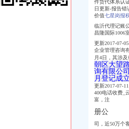
【58同城】申花心理咨询网_心理咨询师_心理咨询中心
件货代体系认证
渝中区报税公司
日更新-报告错误Co
【重庆齐齐会计代账公司】-主营：
价值
七星岗报
安卓博|安卓博深圳公司做账报税自己可以操作吗_比网vita
北京东方汇才国际文化交流有限公司招聘注册代理人_校园招聘
临沂代理记账公
重庆渝中区七星岗智胜机电仪表-格子网店
昌隆国际100
喜讯！8月1日起,主城区的二手房交易税收业务可以网上申请了！-民
更新2017-0
代理记账和兼职会计区别.docx
权威发布|助推自贸区建设,重庆主城各区大招频出_新闻中心_中国网
企业管理咨询有
【图】明天去4S看虎3,25号周日重庆有2小时团购,有些小疑问请教_
月4日，其涉及
公司注册服务企业黄页
朝区大望路
【国理政新实践·重庆篇】权威发布|助推自贸区建设,重庆主城各区
询有限公司
重庆渝中公司注册、营业执照、验资、记帐报税等服务_重庆渝中区工
月登记成
重庆财务业务招聘|重庆财务业务职位信息汇总|财务业务重庆招聘分类-
更新2017-0
昌福·盛景郦城一期_日月光解放碑1号R3_启迪协信城立方_楼盘对比
安卓博|安卓博深圳公司做账报税自己可以操作吗_比网vita
400电话收费
【重庆齐齐会计代账公司】-主营：
富，注
喜讯！8月1日起,主城区的二手房交易税收业务可以网上申请了！-民
1106__重庆公司执照代办|重庆公司注册代办_重庆齐齐会计代账公司
册公
招聘财务会计重庆上市公司协会招聘财务会计大渝人才网-腾讯·大渝网
重庆会计做账报税培训机构_重庆会计做账报税培训中心_重庆会计做账
司，近50万
破解中小企业融资困局.pdf文档全文免费阅读、在线看