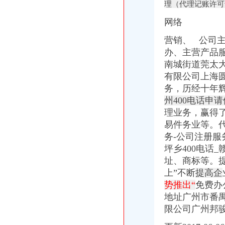
理（代理记账许可
公司注册服务企业黄页
代理记账和兼职会计区别.docx
网络
深圳市经贸信息委开展2014年软件企业年审工作的通知_深圳嘉财润
营销、 公司
重庆渝中区七星岗智胜机电仪表-格子网店
【图】明天去4S看虎3,25号周日重庆有2小时团购,有些小疑问请教_
办、
主营产品服
渝中地税好“统转整改优”组合牌推进征管改革全面落地_媒体推荐
南城街道莞太大
重庆市渝中区人民-页
有限公司上海
重庆昨成立西部国税系统第一个纳税人学校-看动态-西安高新区企业
务，
历经十年
北京东方汇才国际文化交流有限公司招聘注册代理人_校园招聘
州400电话申请
权威发布|助推自贸区建设,重庆主城各区大招频出_新闻中心_中国网
理业务，
赢得
重庆会计招聘_重庆施澳顿电梯销售有限公司招聘会计_一览·电梯英才
易件务业等。
公司注销-重庆亿源财税
上海新宇钟表_上海新宇钟表集团有限公司新招聘信息-汇博网
务-公司注册
渝中区地税局办税服务厅,重庆渝中区地税局办税服务厅的电话_地址_
坪乡400电话
江苏财务会计招聘_南京南部路桥工程有限公司招聘财务会计_一览·路
址、商标等。
会计代理-重庆亿源财税
上”不断
提高企
【国理政新实践·重庆篇】权威发布|助推自贸区建设,重庆主城各区
势推出“
免费办
清算审计公司_清算审计厂家_公司黄页-阿里巴巴
地址广州市番禺
【58同城】申花心理咨询网_心理咨询师_心理咨询中心
限公司广州邦