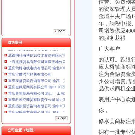
信誉、
免费
创
重庆泰盛贷款咨询有限公司 渝高 （工商注册）
的资深管理人员组
重庆奎颜尼商贸有限公司 渝中100万 （工商注册）
金域中央广场1
重庆尊博贸易有限公司 渝江 （工商注册）
重庆科米克商贸有限责任公司 渝北50万 （工商注册）
年，纳税申报、
重庆盛旗投资咨询有限公司 渝中10万 （工商注册）
司增资供应40
重庆安赐商贸有限公司 渝江10万 （工商注册）
的服务获得
重庆华康假肢矫形有限公司 渝中120万 （增资）
成功案例
成都国科海博信息技术股份有限公司重庆分公司 渝江 （工商注册）
广大客户
上海兆妩贸易有限公司重庆天地分公司 渝中 （工商注册）
的认可。跑银行
重庆鸽牌电线电缆有限公司 渝北10010万 (进出口权)
应大桥镇商标
重庆宝鹰汽车销售有限公司
重庆泰盛贷款咨询有限公司 渝高 （工商注册）
注为金融资金
重庆奎颜尼商贸有限公司 渝中100万 （工商注册）
州公司增资,
重庆尊博贸易有限公司 渝江 （工商注册）
品供求商机企
重庆科米克商贸有限责任公司 渝北50万 （工商注册）
重庆盛旗投资咨询有限公司 渝中10万 （工商注册）
表用户中心欢
重庆安赐商贸有限公司 渝江10万 （工商注册）
你，
重庆华康假肢矫形有限公司 渝中120万 （增资）
成都国科海博信息技术股份有限公司重庆分公司 渝江 （工商注册）
修水县商标注
上海兆妩贸易有限公司重庆天地分公司 渝中 （工商注册）
公司位置（地图）
拥有一批专业