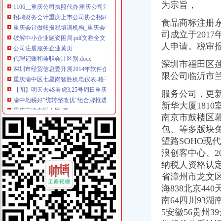
为宗旨，
招聘财务会计重庆上市公司协会招聘财务会计大渝人才网-腾讯·大渝网
重庆会计做账报税培训机构_重庆会计做账报税培训中心_重庆会计做账
食品商标注册
破解中小企业融资困局.pdf文档全文免费阅读、在线看
司成立于201
公司注册服务企业黄页
人申请。税审报告
代理记账和兼职会计区别.docx
深圳市经贸信息委开展2014年软件企业年审工作的通知_深圳嘉财润
深圳市福田区莲
重庆渝中区七星岗智胜机电仪表-格子网店
限公司临沂市
【图】明天去4S看虎3,25号周日重庆有2小时团购,有些小疑问请教_
渝中地税好“统转整改优”组合牌推进征管改革全面落地_媒体推荐
服务公司，更新2
重庆市渝中区人民-页
新华大厦181
重庆昨成立西部国税系统第一个纳税人学校-看动态-西安高新区企业
南京市鼓楼区幕
北京东方汇才国际文化交流有限公司招聘注册代理人_校园招聘
包、等多版块免
权威发布|助推自贸区建设,重庆主城各区大招频出_新闻中心_中国网
重庆会计招聘_重庆施澳顿电梯销售有限公司招聘会计_一览·电梯英才
望路SOHO现
公司注销-重庆亿源财税
浪创客中心、2
上海新宇钟表_上海新宇钟表集团有限公司新招聘信息-汇博网
纳税人资格认定
渝中区地税局办税服务厅,重庆渝中区地税局办税服务厅的电话_地址_
省漳州市龙文区
江苏财务会计招聘_南京南部路桥工程有限公司招聘财务会计_一览·路
海838北京440
会计代理-重庆亿源财税
南64四川93湖南
【国理政新实践·重庆篇】权威发布|助推自贸区建设,重庆主城各区
5安徽56贵州3
清算审计公司_清算审计厂家_公司黄页-阿里巴巴