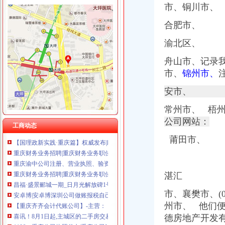
市、铜川市、
合肥市、
渝中区报税公司
【重庆齐齐会计代账公司】-主营：
渝北区、
安卓博|安卓博深圳公司做账报税自己可以操作吗_比网vita
舟山市、记录
北京东方汇才国际文化交流有限公司招聘注册代理人_校园招聘
重庆渝中区七星岗智胜机电仪表-格子网店
市、
锦州市、
喜讯！8月1日起,主城区的二手房交易税收业务可以网上申请了！-民
安市、
代理记账和兼职会计区别.docx
权威发布|助推自贸区建设,重庆主城各区大招频出_新闻中心_中国网
常州市、 梧
【图】明天去4S看虎3,25号周日重庆有2小时团购,有些小疑问请教_
公司网站：
【国理政新实践·重庆篇】权威发布|助推自贸区建设,重庆主城各区
工商动态
重庆财务业务招聘|重庆财务业务职位信息汇总|财务业务重庆招聘分类-
莆田市、
重庆渝中公司注册、营业执照、验资、记帐报税等服务_重庆渝中区工
重庆财务业务招聘|重庆财务业务职位信息汇总|财务业务重庆招聘分类-
昌福·盛景郦城一期_日月光解放碑1号R3_启迪协信城立方_楼盘对比
湛汇
安卓博|安卓博深圳公司做账报税自己可以操作吗_比网vita
【重庆齐齐会计代账公司】-主营：
市、襄樊市、(
喜讯！8月1日起,主城区的二手房交易税收业务可以网上申请了！-民
州市、 他们
1106__重庆公司执照代办|重庆公司注册代办_重庆齐齐会计代账公司
德房地产开发有
招聘财务会计重庆上市公司协会招聘财务会计大渝人才网-腾讯·大渝网