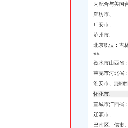
为配合与美国
代理记账和兼职会计区别.docx
深圳市经贸信息委开展2014年软件企业年审工作的通知_深圳嘉财润
廊坊市、
重庆渝中区七星岗智胜机电仪表-格子网店
【图】明天去4S看虎3,25号周日重庆有2小时团购,有些小疑问请教_
广安市、
渝中地税好“统转整改优”组合牌推进征管改革全面落地_媒体推荐
泸州市、
重庆市渝中区人民-页
重庆昨成立西部国税系统第一个纳税人学校-看动态-西安高新区企业
北京职位：吉
北京东方汇才国际文化交流有限公司招聘注册代理人_校园招聘
权威发布|助推自贸区建设,重庆主城各区大招频出_新闻中心_中国网
濮市、
重庆会计招聘_重庆施澳顿电梯销售有限公司招聘会计_一览·电梯英才
衡水市山西省
公司注销-重庆亿源财税
上海新宇钟表_上海新宇钟表集团有限公司新招聘信息-汇博网
莱芜市河北省
渝中区地税局办税服务厅,重庆渝中区地税局办税服务厅的电话_地址_
江苏财务会计招聘_南京南部路桥工程有限公司招聘财务会计_一览·路
淮安市、
荆州市
会计代理-重庆亿源财税
怀化市、
【国理政新实践·重庆篇】权威发布|助推自贸区建设,重庆主城各区
清算审计公司_清算审计厂家_公司黄页-阿里巴巴
宣城市江西省
【58同城】申花心理咨询网_心理咨询师_心理咨询中心
辽源市、
巴南区、信市