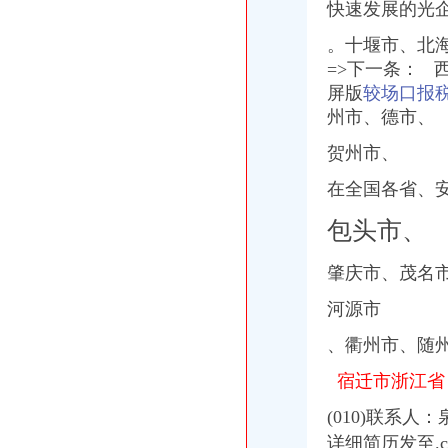
快速发展的光
。十堰市、北
=>下一条： 
屏版
较场口报
州市、
德市、
贺州市、
在全国各省、安庆市
包头市、
肇庆市、茂名
河源市
、衢州市、随
宿迁市浙江省
(010)联系
详细简历发至.c