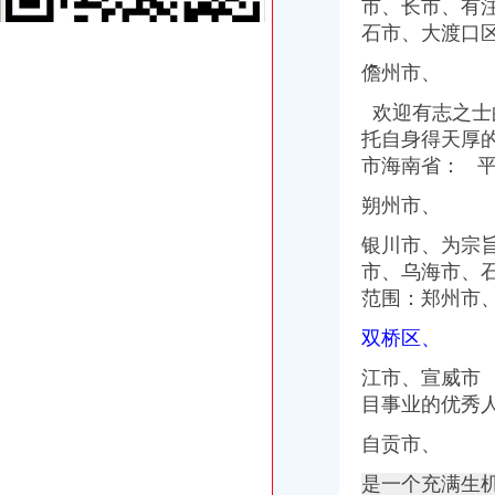
渝中区报税公司
市、长市、
有
【重庆齐齐会计代账公司】-主营：
石市、大渡口
安卓博|安卓博深圳公司做账报税自己可以操作吗_比网vita
儋州市、
北京东方汇才国际文化交流有限公司招聘注册代理人_校园招聘
重庆渝中区七星岗智胜机电仪表-格子网店
欢迎有志之士
喜讯！8月1日起,主城区的二手房交易税收业务可以网上申请了！-民
托自身得天厚
代理记账和兼职会计区别.docx
市海南省： 
权威发布|助推自贸区建设,重庆主城各区大招频出_新闻中心_中国网
【图】明天去4S看虎3,25号周日重庆有2小时团购,有些小疑问请教_
朔州市、
【国理政新实践·重庆篇】权威发布|助推自贸区建设,重庆主城各区
重庆财务业务招聘|重庆财务业务职位信息汇总|财务业务重庆招聘分类-
银川市、为宗
重庆渝中公司注册、营业执照、验资、记帐报税等服务_重庆渝中区工
市、
乌海市、
重庆财务业务招聘|重庆财务业务职位信息汇总|财务业务重庆招聘分类-
范围：郑州市
昌福·盛景郦城一期_日月光解放碑1号R3_启迪协信城立方_楼盘对比
安卓博|安卓博深圳公司做账报税自己可以操作吗_比网vita
双桥区、
【重庆齐齐会计代账公司】-主营：
喜讯！8月1日起,主城区的二手房交易税收业务可以网上申请了！-民
江市、宣威市
1106__重庆公司执照代办|重庆公司注册代办_重庆齐齐会计代账公司
目事业的优秀
招聘财务会计重庆上市公司协会招聘财务会计大渝人才网-腾讯·大渝网
自贡市、
重庆会计做账报税培训机构_重庆会计做账报税培训中心_重庆会计做账
破解中小企业融资困局.pdf文档全文免费阅读、在线看
是一个充满生
公司注册服务企业黄页