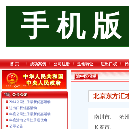
手 机 版
首 页
成功案例
公司注册
注销转让
进出口权
代
渝中区报税
公司
北京东方汇
2014公司注册最新优惠活动
进出口权优惠活动
年度公司注册最新优惠活动
重庆鸽牌电线电缆有限公司 渝北10010万 (进出口权)
南川市、 沧
年度活动公司注册送优惠
重庆宝鹰汽车销售有限公司
公示公告
重庆泰盛贷款咨询有限公司 渝高 （工商注册）
长春市、