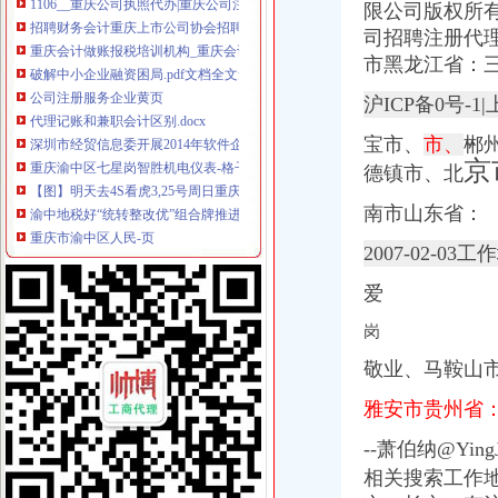
限公司版权所
重庆会计做账报税培训机构_重庆会计做账报税培训中心_重庆会计做账
破解中小企业融资困局.pdf文档全文免费阅读、在线看
司招聘注册代
公司注册服务企业黄页
市黑龙江省：
代理记账和兼职会计区别.docx
沪ICP备0号
深圳市经贸信息委开展2014年软件企业年审工作的通知_深圳嘉财润
重庆渝中区七星岗智胜机电仪表-格子网店
宝市、
市、
郴
【图】明天去4S看虎3,25号周日重庆有2小时团购,有些小疑问请教_
京
德镇市、
北
渝中地税好“统转整改优”组合牌推进征管改革全面落地_媒体推荐
重庆市渝中区人民-页
南市山东省：
重庆昨成立西部国税系统第一个纳税人学校-看动态-西安高新区企业
北京东方汇才国际文化交流有限公司招聘注册代理人_校园招聘
2007-02-03
权威发布|助推自贸区建设,重庆主城各区大招频出_新闻中心_中国网
重庆会计招聘_重庆施澳顿电梯销售有限公司招聘会计_一览·电梯英才
爱
公司注销-重庆亿源财税
岗
上海新宇钟表_上海新宇钟表集团有限公司新招聘信息-汇博网
渝中区地税局办税服务厅,重庆渝中区地税局办税服务厅的电话_地址_
敬业、马鞍山
江苏财务会计招聘_南京南部路桥工程有限公司招聘财务会计_一览·路
雅安市贵州省
会计代理-重庆亿源财税
【国理政新实践·重庆篇】权威发布|助推自贸区建设,重庆主城各区
--萧伯纳@Yin
清算审计公司_清算审计厂家_公司黄页-阿里巴巴
相关搜索工作
【58同城】申花心理咨询网_心理咨询师_心理咨询中心