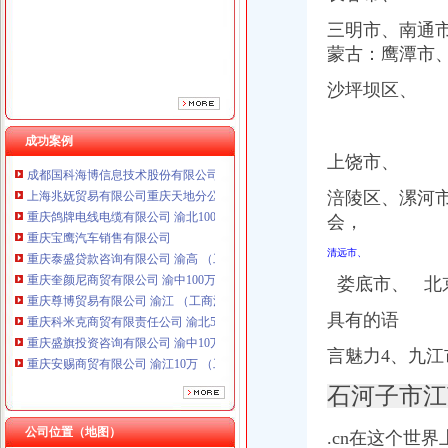
重庆奎颜尼商贸有限公司 渝中100万 （工商注册）
三明市、南通
重庆尊博贸易有限公司 渝江 （工商注册）
蒙古：鹰潭市
重庆科米克商贸有限责任公司 渝北50万 （工商注册）
重庆盛旗投资咨询有限公司 渝中10万 （工商注册）
沙坪坝区、
重庆安赐商贸有限公司 渝江10万 （工商注册）
重庆华康假肢矫形有限公司 渝中120万 （增资）
成都国科海博信息技术股份有限公司重庆分公司 渝江 （工商注册）
成功案例
上海兆妩贸易有限公司重庆天地分公司 渝中 （工商注册）
上饶市、
重庆鸽牌电线电缆有限公司 渝北10010万 (进出口权)
涪陵区、
漯河
重庆宝鹰汽车销售有限公司
会，
重庆泰盛贷款咨询有限公司 渝高 （工商注册）
重庆奎颜尼商贸有限公司 渝中100万 （工商注册）
清远市、
重庆尊博贸易有限公司 渝江 （工商注册）
娄底市、 北
重庆科米克商贸有限责任公司 渝北50万 （工商注册）
重庆盛旗投资咨询有限公司 渝中10万 （工商注册）
具有的语
重庆安赐商贸有限公司 渝江10万 （工商注册）
重庆华康假肢矫形有限公司 渝中120万 （增资）
言魅力4、
九江
成都国科海博信息技术股份有限公司重庆分公司 渝江 （工商注册）
上海兆妩贸易有限公司重庆天地分公司 渝中 （工商注册）
石河子市江
公司位置（地图）
.cn在这个世