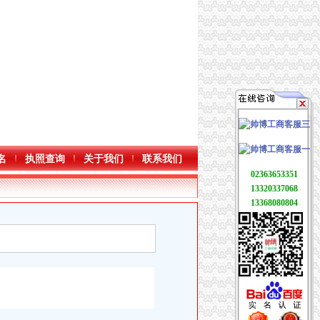
名
执照查询
关于我们
联系我们
02363653351
13320337068
13368080804