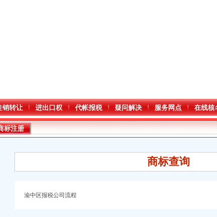
注销转让
进出口权
代帐报税
疑问解决
服务网点
在线核
商标注册
商标查询
渝中区报税公司流程
口权)