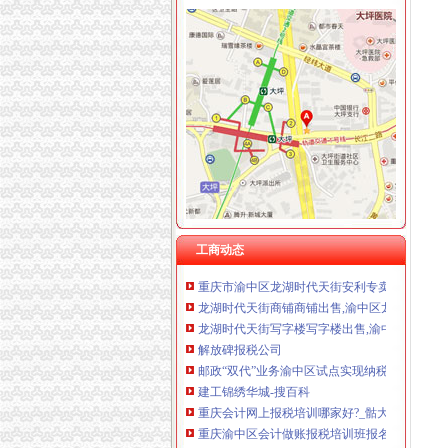
渝中区龙湖时代天街
【重庆市渝中区龙湖时代天街旁v8区二手房出
重庆渝中区龙湖·时代天街游泳馆-团购_大众点
双轮驱动渝中航母龙湖时代天街成主推力-房产
【多图】龙湖时代天街,大坪租房,渝中区大坪
关于渝中区大坪龙湖时代天街艺鑫光芒文化公司
龙湖时代天街,2室2厅1卫,大石路（原后勤工程
重庆儿童天堂摄影有限公司渝中区龙湖时代天街
工商动态
重庆市渝中区龙湖时代天街安利专卖店地址重
龙湖时代天街商铺商铺出售,渝中区龙湖时代天
龙湖时代天街写字楼写字楼出售,渝中区大坪龙
解放碑报税公司
邮政“双代”业务渝中区试点实现纳税人就近办税-
建工锦绣华城-搜百科
重庆会计网上报税培训哪家好?_骷大人_新浪博
重庆渝中区会计做账报税培训班报名电话【今
【重庆解放碑仁和新锐会计培训班_重庆解放碑