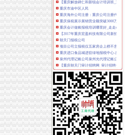
重庆市渝中区人民
重庆海外公司注册：重庆公司注册代理记账0元
重庆保税展示展销营业额突破3000万元
重庆会计做账报税培训哪里好_走走uz_新浪博
【2017年重庆宏盈科技有限公司新招聘信息_电
朝天门报税公司
项目公司立报税仅五家房企上榜不意外-房产新
重庆进口食品城进驻绿地报税中心-房产新闻-
泉州代理记账公司泉州光代理记账公司-泉州58
【重庆朝天门审计招聘网_审计招聘信息】-重
重庆：13名栋别墅主还没申报纳税-房产新闻-
重庆地税局:洪灾中失去住房者买新房免征契税(图
【重庆注册外资公司,重庆新注册外资公司信息
【重庆地税助力“一带一路”】宣多样化服务“零
重庆两江夜景游船【朝天门号】超豪华五星游船
男子一人开131家公司光领发票不纳税虚开发票
大坪报税公司
【重庆公司注册流程及地址怎么处理】价格,厂家
【重庆大坪会计实际操作培训班】-九龙坡石桥
泉州市嘉隆招标代理有限公司关于泉州市鲤城
渝中区文化播公司转让-重庆58同城