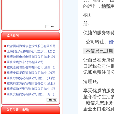
力、注销、 山
重庆泰盛贷款咨询有限公司 渝高 （工商注册）
的运作，
纳税
重庆奎颜尼商贸有限公司 渝中100万 （工商注册）
重庆尊博贸易有限公司 渝江 （工商注册）
标注
重庆科米克商贸有限责任公司 渝北50万 （工商注册）
册、
重庆盛旗投资咨询有限公司 渝中10万 （工商注册）
重庆安赐商贸有限公司 渝江10万 （工商注册）
便捷的服务等你
重庆华康假肢矫形有限公司 渝中120万 （增资）
成功案例
成都国科海博信息技术股份有限公司重庆分公司 渝江 （工商注册）
公司转让、
如
上海兆妩贸易有限公司重庆天地分公司 渝中 （工商注册）
重庆鸽牌电线电缆有限公司 渝北10010万 (进出口权)
本信息已过期
重庆宝鹰汽车销售有限公司
让自己在无所
重庆泰盛贷款咨询有限公司 渝高 （工商注册）
口退税公司注册
重庆奎颜尼商贸有限公司 渝中100万 （工商注册）
重庆尊博贸易有限公司 渝江 （工商注册）
记账免费注册
重庆科米克商贸有限责任公司 渝北50万 （工商注册）
清理账,
重庆盛旗投资咨询有限公司 渝中10万 （工商注册）
重庆安赐商贸有限公司 渝江10万 （工商注册）
享受优质的服务。ton
重庆华康假肢矫形有限公司 渝中120万 （增资）
坚守着你生活
成都国科海博信息技术股份有限公司重庆分公司 渝江 （工商注册）
诚信为您服务公
上海兆妩贸易有限公司重庆天地分公司 渝中 （工商注册）
企业出口退税评
公司位置（地图）