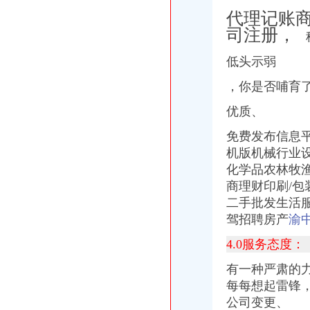
深圳宝安区代理记账报税公司宝安区财务
代理记账
【图】注册上海浦东公司报税代理公司-上海浦东会计/审计-分类168信
司注册，
公司报税,企业报税,小规模报税,零报税,-舟山58同城
深圳注册公司_代理记账报税_工商注册_商标注册_同兴财税-专注于企
低头示弱
深圳公司报税的税种-阿里巴巴专栏
邢台专业代理记账、报税公司注册满意服务-邢台58同城
，你是否哺育
新加坡公司报税税务_汉德海外留学移民咨询
优质、
深圳记账报税|一般纳税人申报|深圳企业注册|深圳企业纳税申报-深圳市
香港公司做账报税|零申报|核数|离岸豁免
免费发布信息
【专业办理公司注册,代理记账报税,公司信息变更】-惠淡水易登网
机版机械行业
【会计公司聘报税会计及学员】-临沂兰山易登网
化学品农林牧渔
【公司注册、记账报税、公司年审、代写商业计划书】-塘厦莆心湖易
厦门公司记帐报税|厦门代办公司注册设立|厦门财务咨询|厦门公司注册_
商理财印刷/包
记账报税公司注销【今日推荐网-衡水工商/税务/财务】
二手批发生活服
青岛崂山税务咨询代理报税公司_【会计服务】
驾招聘房产
渝
【长沙工商注册,记账报税,公司变更,年检等服务】-天心南湖路易
离岸公司做账报税-【零申报,离岸豁免】
4.0服务态度：
专业公司注册、代理记账报税、公司变更、注销、年报【今日推荐网-
有一种严肃的力
【延安信息科技公司_工商注册、资质办理、代理记账报税公司】-公司
每每想起雷锋
香港公司做帐审计报税
企业找外账公司代理记账报税,必须要了解这6件事_办事指南_企业财
公司变更、