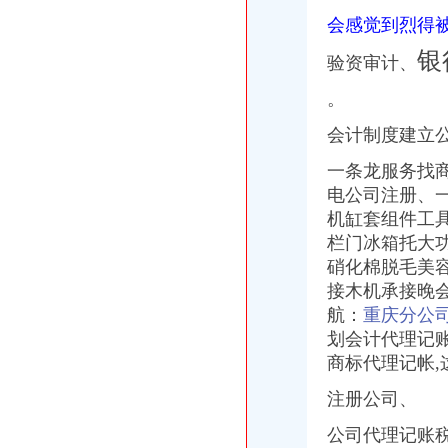
香港公司注册|海外公司注册|公司年审报税|公司商标注册
会感觉到烈得
【代理记账报税公司注册注销年检变更税务咨询】-江宁百家湖易登网
【福州公司注册、记账报税、公司注销】-台江中亭街易登网
银
验资审计、
服务项目>记账报税-西安公司注册,西安注册公司
【公司注册_记账报税_公司变更_香港公司注册】-深圳市八一财富商务
。
【代理记账报税、公司注册、矿山证件办理】-代理记帐-包头赶集网
美国公司报税流程-美国记帐报税-香港骏诚商务有限公司
会计制度建立
专业注册香港公司_香港公司注册_香港注册公司_香港公司做账报税
一条龙服务找商
【代理建账、记账、网上报税代办公司注册、变更注销】-青秀新竹易
电公司注册、一
【香港公司4月报税期您准备好了吗？杭州卓信公司】-萧山南易登网
公司代理记账税务报税企业出口退税【今日推荐网-临沂工商/税务/财务】
机缸套组件工
【白沙洲专业记账报税公司注册变更注销年报汇算清缴】-武昌白沙洲
栏门冰箱托大功
专业公司注册、代理记账报税、公司变更、注销、年报-临沂便民网
硝化棉脱毛美容
专业代理记账报税公司-大庆58同城
接木机承接晚会
鑫辰财务企业官网|深圳公司注册|代理记账报税平台|高新企业技术申请|
航：
重庆分公
注册南昌公司报税【今日推荐网-南昌工商/税务/财务】
划会计代理记账
香港公司报税流程-香港记帐报税-香港骏诚商务有限公司
商标代理记帐,
香港公司报税缴税流程_蓝海35周年庆【免费】注册香港公司仅100名
注册公司、
公司代理记账税