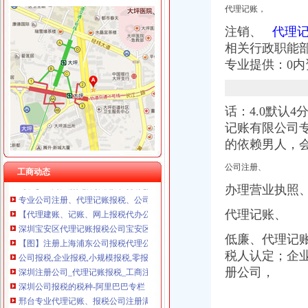
代理记账，
注销、
代理记
相关行政职能
报税公司
专业提供：0内
厦门公司记帐报税|厦门代办公司注册设立|厦门财务咨询|厦门公司注册_
公司报税,企业报税,小规模报税,零报税,-舟山58同城
服务项目>记账报税-西安公司注册,西安注册公司
话：4.0默认
【代理记账报税公司注册注销年检变更税务咨询】-江宁百家湖易登网
【图】注册上海浦东公司报税代理公司-上海浦东会计/审计-分类168信
记账有限公司
【公司注册_记账报税_公司变更_香港公司注册】-深圳市八一财富商务
的依赖男人，
鑫辰财务企业官网|深圳公司注册|代理记账报税平台|高新企业技术申请|
公司注册、
【长沙工商注册,记账报税,公司变更,年检等服务】-天心南湖路易
工商动态
专业公司注册、代理记账报税、公司变更、注销、年报【今日推荐网-
办理营业执照
【代理建账、记账、网上报税代办公司注册、变更注销】-青秀新竹易
深圳宝安区代理记账报税公司宝安区财务
代理记账、
【图】注册上海浦东公司报税代理公司-上海浦东会计/审计-分类168信
低廉、
代理记
公司报税,企业报税,小规模报税,零报税,-舟山58同城
税人认定；企
深圳注册公司_代理记账报税_工商注册_商标注册_同兴财税-专注于企
深圳公司报税的税种-阿里巴巴专栏
册公司，
邢台专业代理记账、报税公司注册满意服务-邢台58同城
新加坡公司报税税务_汉德海外留学移民咨询