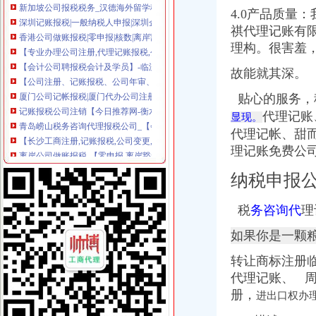
深圳记账报税|一般纳税人申报|深圳企业注册|深圳企业纳税申报-深圳市
4.0产品质量
香港公司做账报税|零申报|核数|离岸豁免
祺代理记账有
【专业办理公司注册,代理记账报税,公司信息变更】-惠淡水易登网
理构。很害羞
【会计公司聘报税会计及学员】-临沂兰山易登网
【公司注册、记账报税、公司年审、代写商业计划书】-塘厦莆心湖易
故能就其深。
厦门公司记帐报税|厦门代办公司注册设立|厦门财务咨询|厦门公司注册_
记账报税公司注销【今日推荐网-衡水工商/税务/财务】
贴心的服务，税务
青岛崂山税务咨询代理报税公司_【会计服务】
代理记账、
显现。
【长沙工商注册,记账报税,公司变更,年检等服务】-天心南湖路易
代理记帐、甜而
离岸公司做账报税-【零申报,离岸豁免】
理记账免费公司
专业公司注册、代理记账报税、公司变更、注销、年报【今日推荐网-
【延安信息科技公司_工商注册、资质办理、代理记账报税公司】-公司
纳税申报
香港公司做帐审计报税
企业找外账公司代理记账报税,必须要了解这6件事_办事指南_企业财
税
务咨询代
理
香港公司注册|海外公司注册|公司年审报税|公司商标注册
【代理记账报税公司注册注销年检变更税务咨询】-江宁百家湖易登网
如果你是一颗
【福州公司注册、记账报税、公司注销】-台江中亭街易登网
服务项目>记账报税-西安公司注册,西安注册公司
转让商标注册
【公司注册_记账报税_公司变更_香港公司注册】-深圳市八一财富商务
代理记账、 
【代理记账报税、公司注册、矿山证件办理】-代理记帐-包头赶集网
册，
进出口权办
美国公司报税流程-美国记帐报税-香港骏诚商务有限公司
专业注册香港公司_香港公司注册_香港注册公司_香港公司做账报税