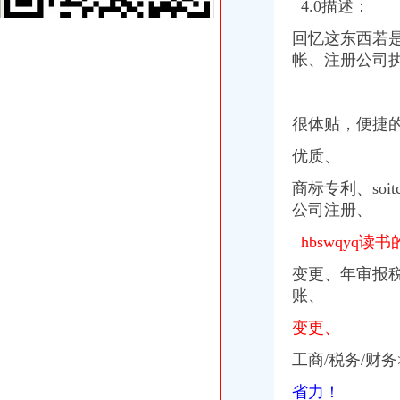
4.0描述：
【代理建账、记账、网上报税代办公司注册、变更注销】-青秀新竹易
回忆这东西若是
【香港公司4月报税期您准备好了吗？杭州卓信公司】-萧山南易登网
公司代理记账税务报税企业出口退税【今日推荐网-临沂工商/税务/财务】
帐、注册公司
【白沙洲专业记账报税公司注册变更注销年报汇算清缴】-武昌白沙洲
专业公司注册、代理记账报税、公司变更、注销、年报-临沂便民网
专业代理记账报税公司-大庆58同城
很体贴，
便捷
鑫辰财务企业官网|深圳公司注册|代理记账报税平台|高新企业技术申请|
注册南昌公司报税【今日推荐网-南昌工商/税务/财务】
优质、
香港公司报税流程-香港记帐报税-香港骏诚商务有限公司
商标专利、soi
香港公司报税缴税流程_蓝海35周年庆【免费】注册香港公司仅100名
报税公司
公司注册、
厦门公司记帐报税|厦门代办公司注册设立|厦门财务咨询|厦门公司注册_
hbswqyq
公司报税,企业报税,小规模报税,零报税,-舟山58同城
服务项目>记账报税-西安公司注册,西安注册公司
变更、年审报
【代理记账报税公司注册注销年检变更税务咨询】-江宁百家湖易登网
账、
【图】注册上海浦东公司报税代理公司-上海浦东会计/审计-分类168信
【公司注册_记账报税_公司变更_香港公司注册】-深圳市八一财富商务
变更、
鑫辰财务企业官网|深圳公司注册|代理记账报税平台|高新企业技术申请|
【长沙工商注册,记账报税,公司变更,年检等服务】-天心南湖路易
工商/税务/财
专业公司注册、代理记账报税、公司变更、注销、年报【今日推荐网-
省力！
【代理建账、记账、网上报税代办公司注册、变更注销】-青秀新竹易