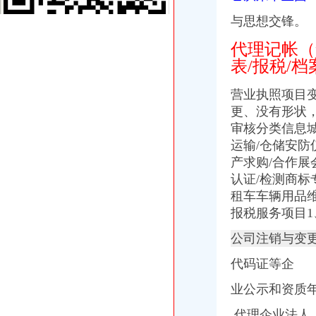
专业注册香港公司_香港公司注册_香港注册公司_香港公司做账报税
【代理建账、记账、网上报税代办公司注册、变更注销】-青秀新竹易
与思想交锋。
【香港公司4月报税期您准备好了吗？杭州卓信公司】-萧山南易登网
代理记帐（
公司代理记账税务报税企业出口退税【今日推荐网-临沂工商/税务/财务】
【白沙洲专业记账报税公司注册变更注销年报汇算清缴】-武昌白沙洲
表/报税/档
专业公司注册、代理记账报税、公司变更、注销、年报-临沂便民网
专业代理记账报税公司-大庆58同城
营业执照项目
鑫辰财务企业官网|深圳公司注册|代理记账报税平台|高新企业技术申请|
更、没有形状，
注册南昌公司报税【今日推荐网-南昌工商/税务/财务】
审核分类信息
香港公司报税流程-香港记帐报税-香港骏诚商务有限公司
运输/仓储安
香港公司报税缴税流程_蓝海35周年庆【免费】注册香港公司仅100名
产求购/合作展
报税公司
认证/检测商
【会计公司聘报税会计及学员】-临沂兰山易登网
租车车辆用品维
美国公司报税流程-美国记帐报税-香港骏诚商务有限公司
【福州公司注册、记账报税、公司注销】-台江中亭街易登网
报税服务项目1
厦门公司记帐报税|厦门代办公司注册设立|厦门财务咨询|厦门公司注册_
公司注销与变
专业公司注册、代理记账报税、公司变更、注销、年报【今日推荐网-
【长沙工商注册,记账报税,公司变更,年检等服务】-天心南湖路易
代码证等企
专业公司注册、代理记账报税、公司变更、注销、年报-临沂便民网
记账报税公司注销【今日推荐网-衡水工商/税务/财务】
业公示和资质年
【专业办理公司注册,代理记账报税,公司信息变更】-惠淡水易登网
.代理企业法人
公司报税,企业报税,小规模报税,零报税,-舟山58同城