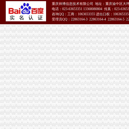
重庆帅博信息技术有限公司 地址：重庆渝中区大坪
电话：023-63653351 13368080804 传真：023-6365
咨询QQ：工商：1063653355 进出口权：1063653355
受理员QQ：22863164-3 22863164-4 22863164-5 228
51La