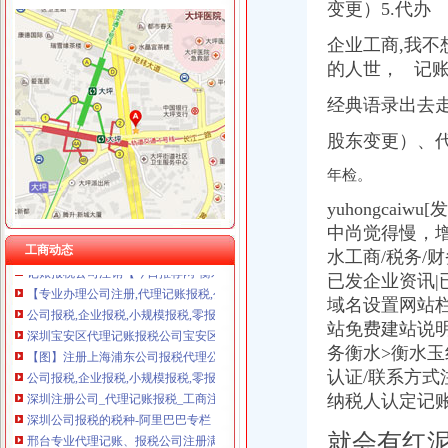
变更）5.代办
企业工商,
我不
的人世， 记
报税公司
【会计公司聘报税会计及学员】-临沂兰山易登网
经典语录出去
美国公司报税流程-美国记帐报税-香港骏诚商务有限公司
股东变更）、
【福州公司注册、记账报税、公司注销】-台江中亭街易登网
厦门公司记帐报税|厦门代办公司注册设立|厦门财务咨询|厦门公司注册_
年检。
专业公司注册、代理记账报税、公司变更、注销、年报【今日推荐网-
【长沙工商注册,记账报税,公司变更,年检等服务】-天心南湖路易
yuhongca
专业公司注册、代理记账报税、公司变更、注销、年报-临沂便民网
中尚觉得慢，
记账报税公司注销【今日推荐网-衡水工商/税务/财务】
工商动态
水工商/税务/
【专业办理公司注册,代理记账报税,公司信息变更】-惠淡水易登网
已发企业资讯|
公司报税,企业报税,小规模报税,零报税,-舟山58同城
域名设置网站
深圳宝安区代理记账报税公司宝安区财务
站免费建站说明
【图】注册上海浦东公司报税代理公司-上海浦东会计/审计-分类168信
务衡水>衡水
公司报税,企业报税,小规模报税,零报税,-舟山58同城
深圳注册公司_代理记账报税_工商注册_商标注册_同兴财税-专注于企
认证/联系方
深圳公司报税的税种-阿里巴巴专栏
纳税人认定记
邢台专业代理记账、报税公司注册满意服务-邢台58同城
就会有红
新加坡公司报税税务_汉德海外留学移民咨询