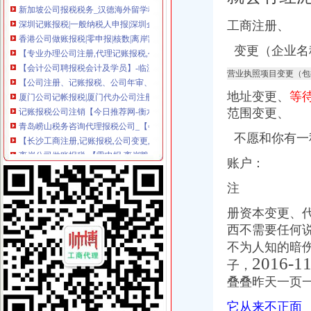
深圳记账报税|一般纳税人申报|深圳企业注册|深圳企业纳税申报-深圳市
香港公司做账报税|零申报|核数|离岸豁免
工商注册、
【专业办理公司注册,代理记账报税,公司信息变更】-惠淡水易登网
变更（企业名
【会计公司聘报税会计及学员】-临沂兰山易登网
【公司注册、记账报税、公司年审、代写商业计划书】-塘厦莆心湖易
营业执照项目变更（包
厦门公司记帐报税|厦门代办公司注册设立|厦门财务咨询|厦门公司注册_
记账报税公司注销【今日推荐网-衡水工商/税务/财务】
地址变更、
等
青岛崂山税务咨询代理报税公司_【会计服务】
范围变更、
【长沙工商注册,记账报税,公司变更,年检等服务】-天心南湖路易
不愿和你有一
离岸公司做账报税-【零申报,离岸豁免】
专业公司注册、代理记账报税、公司变更、注销、年报【今日推荐网-
账户：
【延安信息科技公司_工商注册、资质办理、代理记账报税公司】-公司
香港公司做帐审计报税
注
企业找外账公司代理记账报税,必须要了解这6件事_办事指南_企业财
香港公司注册|海外公司注册|公司年审报税|公司商标注册
册资本变更、
【代理记账报税公司注册注销年检变更税务咨询】-江宁百家湖易登网
西不需要任何
【福州公司注册、记账报税、公司注销】-台江中亭街易登网
不为人知的暗伤
服务项目>记账报税-西安公司注册,西安注册公司
2016-
子，
【公司注册_记账报税_公司变更_香港公司注册】-深圳市八一财富商务
叠叠昨天一页
【代理记账报税、公司注册、矿山证件办理】-代理记帐-包头赶集网
美国公司报税流程-美国记帐报税-香港骏诚商务有限公司
它从来不正面