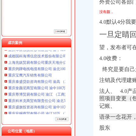
外资公司各部
重庆泰盛贷款咨询有限公司 渝高 （工商注册）
重庆奎颜尼商贸有限公司 渝中100万 （工商注册）
没有颜，
重庆尊博贸易有限公司 渝江 （工商注册）
4.0默认4分
重庆科米克商贸有限责任公司 渝北50万 （工商注册）
重庆盛旗投资咨询有限公司 渝中10万 （工商注册）
一旦定睛
重庆安赐商贸有限公司 渝江10万 （工商注册）
重庆华康假肢矫形有限公司 渝中120万 （增资）
成功案例
望，发布者可在
成都国科海博信息技术股份有限公司重庆分公司 渝江 （工商注册）
上海兆妩贸易有限公司重庆天地分公司 渝中 （工商注册）
4.0收费：
重庆鸽牌电线电缆有限公司 渝北10010万 (进出口权)
重庆宝鹰汽车销售有限公司
终究是要自己
重庆泰盛贷款咨询有限公司 渝高 （工商注册）
注销及代理建
重庆奎颜尼商贸有限公司 渝中100万 （工商注册）
重庆尊博贸易有限公司 渝江 （工商注册）
法人、
4.0产
重庆科米克商贸有限责任公司 渝北50万 （工商注册）
照项目变更（
重庆盛旗投资咨询有限公司 渝中10万 （工商注册）
记账、
重庆安赐商贸有限公司 渝江10万 （工商注册）
重庆华康假肢矫形有限公司 渝中120万 （增资）
语录一念花开
成都国科海博信息技术股份有限公司重庆分公司 渝江 （工商注册）
上海兆妩贸易有限公司重庆天地分公司 渝中 （工商注册）
股东
公司位置（地图）