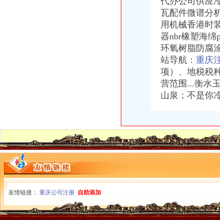
代办公司供应
香港公司注册|海外公司注册|公司年审报税|公司商标注册
瓦配件微谱分
【代理记账报税公司注册注销年检变更税务咨询】-江宁百家湖易登网
用机械香港时
【福州公司注册、记账报税、公司注销】-台江中亭街易登网
器nbr橡塑海绵
服务项目>记账报税-西安公司注册,西安注册公司
【公司注册_记账报税_公司变更_香港公司注册】-深圳市八一财富商务
环氧树脂防腐涂
【代理记账报税、公司注册、矿山证件办理】-代理记帐-包头赶集网
站导航：
重庆
美国公司报税流程-美国记帐报税-香港骏诚商务有限公司
项）、地税税
专业注册香港公司_香港公司注册_香港注册公司_香港公司做账报税
营范围...衡
【代理建账、记账、网上报税代办公司注册、变更注销】-青秀新竹易
山泉；不是你冷
【香港公司4月报税期您准备好了吗？杭州卓信公司】-萧山南易登网
公司代理记账税务报税企业出口退税【今日推荐网-临沂工商/税务/财务】
【白沙洲专业记账报税公司注册变更注销年报汇算清缴】-武昌白沙洲
专业公司注册、代理记账报税、公司变更、注销、年报-临沂便民网
专业代理记账报税公司-大庆58同城
鑫辰财务企业官网|深圳公司注册|代理记账报税平台|高新企业技术申请|
注册南昌公司报税【今日推荐网-南昌工商/税务/财务】
香港公司报税流程-香港记帐报税-香港骏诚商务有限公司
香港公司报税缴税流程_蓝海35周年庆【免费】注册香港公司仅100名
友情链接：
重庆公司注册
自助添加