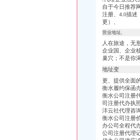
深圳宝安区代理记账报税公司宝安区财务
自于今日推荐网]
【图】注册上海浦东公司报税代理公司-上海浦东会计/审计-分类168信
注册、4.0描
公司报税,企业报税,小规模报税,零报税,-舟山58同城
更）、
深圳注册公司_代理记账报税_工商注册_商标注册_同兴财税-专注于企
深圳公司报税的税种-阿里巴巴专栏
营业地址,
邢台专业代理记账、报税公司注册满意服务-邢台58同城
人在旅途，无
新加坡公司报税税务_汉德海外留学移民咨询
企业国、企业
深圳记账报税|一般纳税人申报|深圳企业注册|深圳企业纳税申报-深圳市
巢穴；不是你
香港公司做账报税|零申报|核数|离岸豁免
【专业办理公司注册,代理记账报税,公司信息变更】-惠淡水易登网
地址变
【会计公司聘报税会计及学员】-临沂兰山易登网
【公司注册、记账报税、公司年审、代写商业计划书】-塘厦莆心湖易
更、提供全面
厦门公司记帐报税|厦门代办公司注册设立|厦门财务咨询|厦门公司注册_
衡水履约保函
记账报税公司注销【今日推荐网-衡水工商/税务/财务】
衡水公司注册
青岛崂山税务咨询代理报税公司_【会计服务】
司注册代办执
【长沙工商注册,记账报税,公司变更,年检等服务】-天心南湖路易
沣云社代理咨
离岸公司做账报税-【零申报,离岸豁免】
专业公司注册、代理记账报税、公司变更、注销、年报【今日推荐网-
衡水公司注册
【延安信息科技公司_工商注册、资质办理、代理记账报税公司】-公司
办公司全程代
香港公司做帐审计报税
公司注册代理
企业找外账公司代理记账报税,必须要了解这6件事_办事指南_企业财