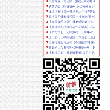
新加坡公司报税税务_汉德海外留学移民咨询
深圳记账报税|一般纳税人申报|深圳企业注册|
香港公司做账报税|零申报|核数|离岸豁免
【专业办理公司注册,代理记账报税,公司信息变
【会计公司聘报税会计及学员】-临沂兰山易登
【公司注册、记账报税、公司年审、代写商业计
厦门公司记帐报税|厦门代办公司注册设立|厦门
记账报税公司注销【今日推荐网-衡水工商/税务
青岛崂山税务咨询代理报税公司_【会计服务】
【长沙工商注册,记账报税,公司变更,年检等服
离岸公司做账报税-【零申报,离岸豁免】
专业公司注册、代理记账报税、公司变更、注销
【延安信息科技公司_工商注册、资质办理、代
香港公司做帐审计报税
企业找外账公司代理记账报税,必须要了解这6件
香港公司注册|海外公司注册|公司年审报税|公
【代理记账报税公司注册注销年检变更税务咨询
【福州公司注册、记账报税、公司注销】-台江
服务项目>记账报税-西安公司注册,西安注册公
【公司注册_记账报税_公司变更_香港公司注册
【代理记账报税、公司注册、矿山证件办理】-
美国公司报税流程-美国记帐报税-香港骏诚商