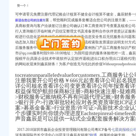
赞一个！
可申请零元免费注册代理记账会计核算不健全会计核算不健全，鑫辰财务一
册）
案，
帮您顺利完成服务套餐适合您公司的注册方案，
--
薪适合您公司的注册方
具商标查询与客户洽谈签订注册公司确认订单工商查询字号查重及核准公司
注册）
行人查询银行开临时账户启信宝整理文书及准备资料合作伙伴资质认证服务商
册）
程进行信息化监控支付安全明码标价支付及信息安全售后无忧服务出问题客
动态加入我们联系我们知识库订单服务购买流程索取发票退款说明支付方式
）
后服务服务中心售后服务中心问答中心成功案例热门产品工商服务知识产权
 渝江 （工商注册）
市@qq.com服务时段9:00-18:00地址：为我司提供的服务体验绝对一流，
报税平台|高新企业技术申请|软件认定|软件退税|进出口权办理|出口退税代理|
工商注册）
的网站欢迎来到鑫辰财务！为客户创造无与伦比的价值Withou
rproudpr
ofess
口权)
tocreateunparalleledvalueforcustomers.
注册我要开公司价格￥666元起查看详公司起名我
册）
详公司核名查看详公司变更查看详公司年报查看详
权益保驾护航担保商标注册>商标快速注册>疑难商
>财税服务记账纳税不再有问题代理记账>财务服务
注册）
>银行开户>行政审批轻松应对各类资质审批ICP证
册）
案>募基金备案>行业资质/许可证>高新技术企业
个步骤实时向你馈办理进度Eachstepinreal-timefeedbac
）
声音鑫辰是可以提供一站式企业配套服务解决方案
 渝江 （工商注册）
工商注册）
2017-2018深圳市鑫辰企业投资管理顾问有限公司粤ICP备号
七星岗报税公
河东路国际市长交流中心16层关注鑫辰友链接?
帅博
雄厚的金融支持， 为