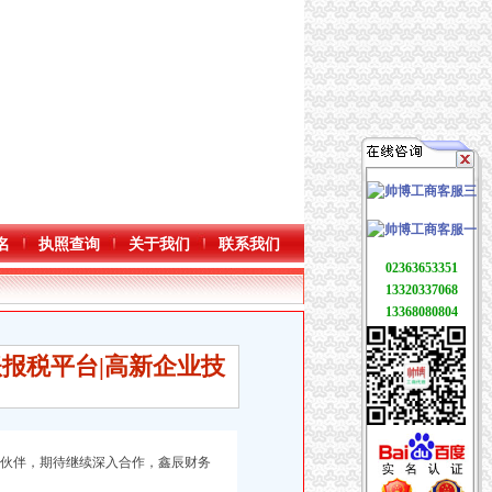
名
执照查询
关于我们
联系我们
02363653351
13320337068
13368080804
账报税平台|高新企业技
合作伙伴，期待继续深入合作，鑫辰财务