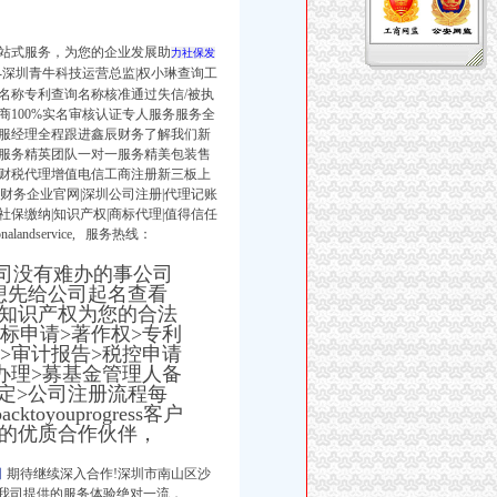
站式服务，为您的企业发展助
力社保发
----深圳青牛科技运营总监|权小琳查询工
名称专利查询名称核准通过失信/被执
100%实名审核认证专人服务服务全
服经理全程跟进鑫辰财务了解我们新
服务精英团队一对一服务精美包装售
财税代理增值电信工商注册新三板上
鑫辰财务企业官网|深圳公司注册|代理记账
社保缴纳|知识产权|商标代理|值得信任
ionalandservice, 服务热线：
工商服务让公司没有难办的事公司
想先给公司起名查看
知识产权为您的合法
标申请>著作权>专利
>审计报告>税控申请
办理>募基金管理人备
认定>公司注册流程每
ktoyouprogress客户
的优质合作伙伴，
司
期待继续深入合作!深圳市南山区沙
我司提供的服务体验绝对一流，