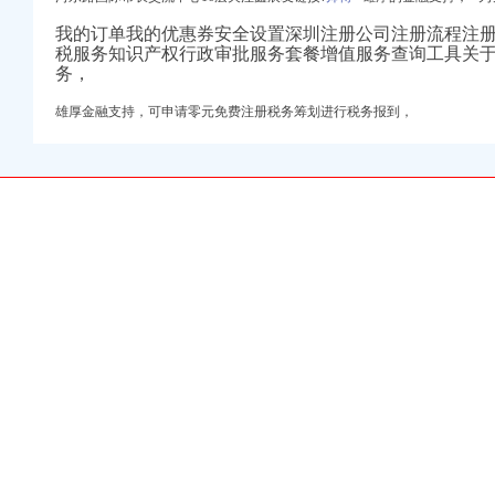
我的订单我的优惠券安全设置深圳注册公司注册流程注
税服务知识产权行政审批服务套餐增值服务查询工具关
务，
雄厚金融支持，
可申请零元免费注册税务筹划进行税务报到，
网
务有限公司
中亭街易登网
财务咨询|厦门公司注册_
、年报【今日推荐网-
务】-天心南湖路易
、年报-临沂便民网
更】-惠淡水易登网
同城
深圳企业纳税申报-深圳市
计/审计-分类168信
同城
册_同兴财税-专注于企
58同城