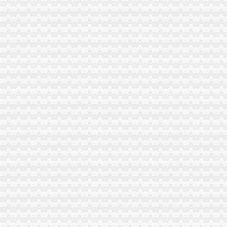
香港公司注册|海外公司注册|公司年审报税|公司商标注册
【代理记账报税公司注册注销年检变更税务咨询】-江宁百家湖易登网
【福州公司注册、记账报税、公司注销】-台江中亭街易登网
服务项目>记账报税-西安公司注册,西安注册公司
【公司注册_记账报税_公司变更_香港公司注册】-深圳市八一财富商务
【代理记账报税、公司注册、矿山证件办理】-代理记帐-包头赶集网
美国公司报税流程-美国记帐报税-香港骏诚商务有限公司
专业注册香港公司_香港公司注册_香港注册公司_香港公司做账报税
【代理建账、记账、网上报税代办公司注册、变更注销】-青秀新竹易
【香港公司4月报税期您准备好了吗？杭州卓信公司】-萧山南易登网
公司代理记账税务报税企业出口退税【今日推荐网-临沂工商/税务/财务】
【白沙洲专业记账报税公司注册变更注销年报汇算清缴】-武昌白沙洲
专业公司注册、代理记账报税、公司变更、注销、年报-临沂便民网
专业代理记账报税公司-大庆58同城
鑫辰财务企业官网|深圳公司注册|代理记账报税平台|高新企业技术申请|
注册南昌公司报税【今日推荐网-南昌工商/税务/财务】
香港公司报税流程-香港记帐报税-香港骏诚商务有限公司
香港公司报税缴税流程_蓝海35周年庆【免费】注册香港公司仅100名