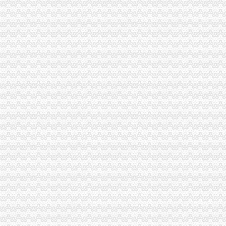
专业注册香港公司_香港公司注册_香港注册公司_香港公司做账报税
深圳宝安区代理记账报税公司宝安区财务
【图】注册上海浦东公司报税代理公司-上海浦东会计/审计-分类168信
公司报税,企业报税,小规模报税,零报税,-舟山58同城
深圳注册公司_代理记账报税_工商注册_商标注册_同兴财税-专注于企
深圳公司报税的税种-阿里巴巴专栏
邢台专业代理记账、报税公司注册满意服务-邢台58同城
新加坡公司报税税务_汉德海外留学移民咨询
深圳记账报税|一般纳税人申报|深圳企业注册|深圳企业纳税申报-深圳市
香港公司做账报税|零申报|核数|离岸豁免
【专业办理公司注册,代理记账报税,公司信息变更】-惠淡水易登网
【会计公司聘报税会计及学员】-临沂兰山易登网
【公司注册、记账报税、公司年审、代写商业计划书】-塘厦莆心湖易
厦门公司记帐报税|厦门代办公司注册设立|厦门财务咨询|厦门公司注册_
记账报税公司注销【今日推荐网-衡水工商/税务/财务】
青岛崂山税务咨询代理报税公司_【会计服务】
【长沙工商注册,记账报税,公司变更,年检等服务】-天心南湖路易
离岸公司做账报税-【零申报,离岸豁免】
专业公司注册、代理记账报税、公司变更、注销、年报【今日推荐网-
【延安信息科技公司_工商注册、资质办理、代理记账报税公司】-公司
香港公司做帐审计报税
企业找外账公司代理记账报税,必须要了解这6件事_办事指南_企业财