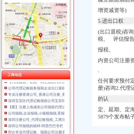
增资减资等)
5.进出口权
报税公司
(出口退税)咨
美国公司报税流程-美国记帐报税-香港骏诚商务有限公司
税、 评估报
邢台专业代理记账、报税公司注册满意服务-邢台58同城
专业代理记账报税公司-大庆58同城
报税、
新加坡公司报税税务_汉德海外留学移民咨询
【福州公司注册、记账报税、公司注销】-台江中亭街易登网
内资公司注册资
深圳注册公司_代理记账报税_工商注册_商标注册_同兴财税-专注于企
.
青岛崂山税务咨询代理报税公司_【会计服务】
工商动态
【代理建账、记账、网上报税代办公司注册、变更注销】-青秀新竹易
任何要求预付定
公司代理记账税务报税企业出口退税【今日推荐网-临沂工商/税务/财务】
册)咨询2.代
专业注册香港公司_香港公司注册_香港注册公司_香港公司做账报税
深圳宝安区代理记账报税公司宝安区财务
的认
【图】注册上海浦东公司报税代理公司-上海浦东会计/审计-分类168信
公司报税,企业报税,小规模报税,零报税,-舟山58同城
定、延期、定海
深圳注册公司_代理记账报税_工商注册_商标注册_同兴财税-专注于企
5879个发布
深圳公司报税的税种-阿里巴巴专栏
邢台专业代理记账、报税公司注册满意服务-邢台58同城
新加坡公司报税税务_汉德海外留学移民咨询