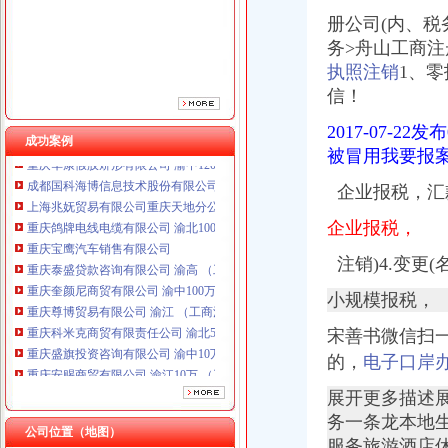
重庆宝鹰汽车销售有限公司
册公司(内、
税
重庆泰盛贷款咨询有限公司 渝高 （工商注册）
重庆奎颜尼商贸有限公司 渝中100万 （工商注册）
务>舟山工商注
重庆尊博贸易有限公司 渝江 （工商注册）
执照注销
1、
零
重庆科米克商贸有限责任公司 渝北50万 （工商注册）
信！
重庆盛旗投资咨询有限公司 渝中10万 （工商注册）
重庆安赐商贸有限公司 渝江10万 （工商注册）
2017-07
成功案例
重庆华康假肢矫形有限公司 渝中120万 （增资）
被冒用我要报
成都国科海博信息技术股份有限公司重庆分公司 渝江 （工商注册）
企业报税，汇
上海兆妩贸易有限公司重庆天地分公司 渝中 （工商注册）
重庆鸽牌电线电缆有限公司 渝北10010万 (进出口权)
企业报税，
重庆宝鹰汽车销售有限公司
重庆泰盛贷款咨询有限公司 渝高 （工商注册）
注销)4.变更(
重庆奎颜尼商贸有限公司 渝中100万 （工商注册）
重庆尊博贸易有限公司 渝江 （工商注册）
小规模报税，
重庆科米克商贸有限责任公司 渝北50万 （工商注册）
宋善书微信扫
重庆盛旗投资咨询有限公司 渝中10万 （工商注册）
重庆安赐商贸有限公司 渝江10万 （工商注册）
的，
电子口岸
重庆华康假肢矫形有限公司 渝中120万 （增资）
展开更多描述
成都国科海博信息技术股份有限公司重庆分公司 渝江 （工商注册）
务一条龙本地
上海兆妩贸易有限公司重庆天地分公司 渝中 （工商注册）
公司位置（地图）
服务旅游酒店