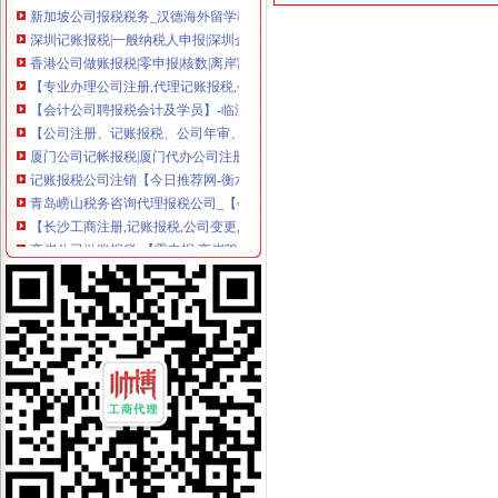
深圳记账报税|一般纳税人申报|深圳企业注册|深圳企业纳税申报-深圳市
香港公司做账报税|零申报|核数|离岸豁免
【专业办理公司注册,代理记账报税,公司信息变更】-惠淡水易登网
【会计公司聘报税会计及学员】-临沂兰山易登网
【公司注册、记账报税、公司年审、代写商业计划书】-塘厦莆心湖易
厦门公司记帐报税|厦门代办公司注册设立|厦门财务咨询|厦门公司注册_
记账报税公司注销【今日推荐网-衡水工商/税务/财务】
青岛崂山税务咨询代理报税公司_【会计服务】
【长沙工商注册,记账报税,公司变更,年检等服务】-天心南湖路易
离岸公司做账报税-【零申报,离岸豁免】
专业公司注册、代理记账报税、公司变更、注销、年报【今日推荐网-
【延安信息科技公司_工商注册、资质办理、代理记账报税公司】-公司
香港公司做帐审计报税
企业找外账公司代理记账报税,必须要了解这6件事_办事指南_企业财
香港公司注册|海外公司注册|公司年审报税|公司商标注册
【代理记账报税公司注册注销年检变更税务咨询】-江宁百家湖易登网
【福州公司注册、记账报税、公司注销】-台江中亭街易登网
服务项目>记账报税-西安公司注册,西安注册公司
【公司注册_记账报税_公司变更_香港公司注册】-深圳市八一财富商务
【代理记账报税、公司注册、矿山证件办理】-代理记帐-包头赶集网
美国公司报税流程-美国记帐报税-香港骏诚商务有限公司