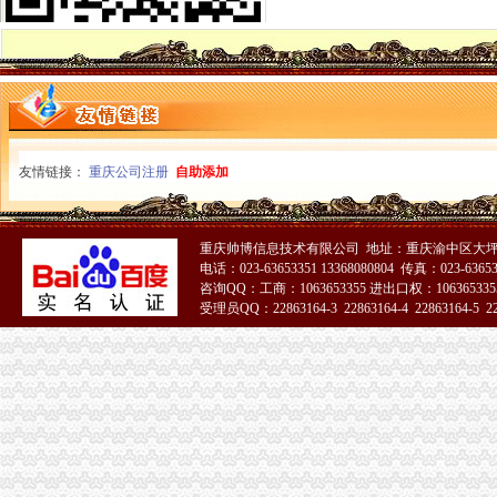
专业注册香港公司_香港公司注册_香港注册公司_香港公司做账报税
【代理建账、记账、网上报税代办公司注册、变更注销】-青秀新竹易
【香港公司4月报税期您准备好了吗？杭州卓信公司】-萧山南易登网
公司代理记账税务报税企业出口退税【今日推荐网-临沂工商/税务/财务】
【白沙洲专业记账报税公司注册变更注销年报汇算清缴】-武昌白沙洲
专业公司注册、代理记账报税、公司变更、注销、年报-临沂便民网
专业代理记账报税公司-大庆58同城
友情链接：
重庆公司注册
自助添加
鑫辰财务企业官网|深圳公司注册|代理记账报税平台|高新企业技术申请|
注册南昌公司报税【今日推荐网-南昌工商/税务/财务】
香港公司报税流程-香港记帐报税-香港骏诚商务有限公司
香港公司报税缴税流程_蓝海35周年庆【免费】注册香港公司仅100名
重庆帅博信息技术有限公司 地址：重庆渝中区大坪
电话：023-63653351 13368080804 传真：023-6365
报税公司
咨询QQ：工商：1063653355 进出口权：1063653355
美国公司报税流程-美国记帐报税-香港骏诚商务有限公司
受理员QQ：22863164-3 22863164-4 22863164-5 228
邢台专业代理记账、报税公司注册满意服务-邢台58同城
51La
专业代理记账报税公司-大庆58同城
新加坡公司报税税务_汉德海外留学移民咨询
【福州公司注册、记账报税、公司注销】-台江中亭街易登网
深圳注册公司_代理记账报税_工商注册_商标注册_同兴财税-专注于企
青岛崂山税务咨询代理报税公司_【会计服务】
【代理建账、记账、网上报税代办公司注册、变更注销】-青秀新竹易
公司代理记账税务报税企业出口退税【今日推荐网-临沂工商/税务/财务】